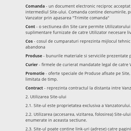
Comanda
- un document electronic reciproc acceptat 
intermediul Site-ului. Comanda contine denumirile, pre
Vanzator prin apasarea "Trimite comanda"
Cont
- o sectiunea din Site care permite Utilizatorului
suplimentare furnizate de catre Utilizator necesare livrar
Cos
- cosul de cumparaturi reprezinta mijlocul tehnic si
abandona
Produse
- bunurile materiale si serviciile prezentate p
Curier
- firmele de curierat mandatate legal de catre 
Promotie
- oferte speciale de Produse afisate pe Site,
limitata de timp.
Contract
- reprezinta contractul la distanta intre Van
2. Utilizarea Site-ului
2.1. Site-ul este proprietatea exclusiva a Vanzatorului.
2.2. Utilizarea (accesarea, vizitarea, folosirea) Site-
enumerate in aceasta sectiune.
2.3. Site-ul poate contine link-uri (adrese) catre pagi