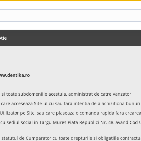
tie
 www.dentika.ro
i toate subdomeniile acestuia, administrat de catre Vanzator
care acceseaza Site-ul cu sau fara intentia de a achizitiona bunuri s
 Utilizator pe Site, sau care plaseaza o comanda rapida fara crearea
cu sediul social in Targu Mures Piata Republici Nr. 48, avand Cod Un
e statutul de Cumparator cu toate drepturile si obligatiile contract