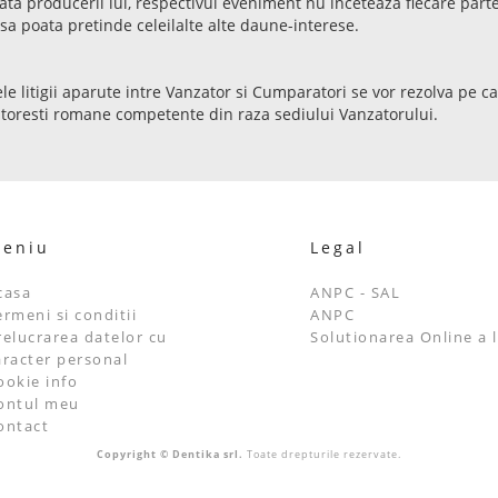
ata producerii lui, respectivul eveniment nu inceteaza fiecare parte 
 sa poata pretinde celeilalte alte daune-interese.
 litigii aparute intre Vanzator si Cumparatori se vor rezolva pe cal
decatoresti romane competente din raza sediului Vanzatorului.
eniu
Legal
casa
ANPC - SAL
ermeni si conditii
ANPC
relucrarea datelor cu
Solutionarea Online a li
aracter personal
ookie info
ontul meu
ontact
Copyright © Dentika srl.
Toate drepturile rezervate.