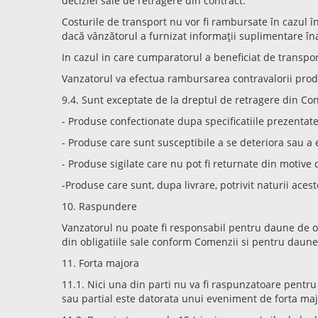
deciziei sale de retragere din contract.
Costurile de transport nu vor fi rambursate în cazul 
dacă vânzătorul a furnizat informații suplimentare îna
In cazul in care cumparatorul a beneficiat de transport
Vanzatorul va efectua rambursarea contravalorii prod
9.4. Sunt exceptate de la dreptul de retragere din Co
- Produse confectionate dupa specificatiile prezenta
- Produse care sunt susceptibile a se deteriora sau a 
- Produse sigilate care nu pot fi returnate din motive 
-Produse care sunt, dupa livrare, potrivit naturii ace
10. Raspundere
Vanzatorul nu poate fi responsabil pentru daune de ori
din obligatiile sale conform Comenzii si pentru daune 
11. Forta majora
11.1. Nici una din parti nu va fi raspunzatoare pentru
sau partial este datorata unui eveniment de forta major