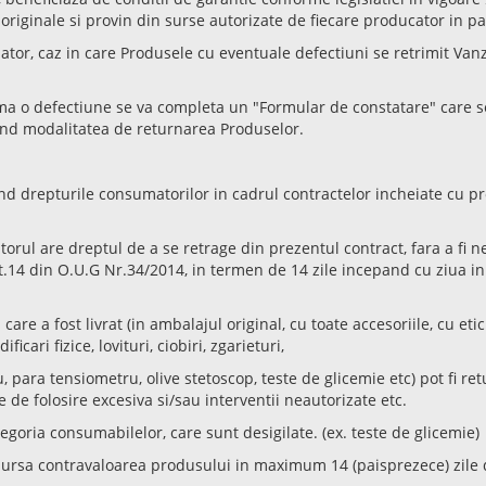
 originale si provin din surse autorizate de fiecare producator in pa
ator, caz in care Produsele cu eventuale defectiuni se retrimit Vanz
ama o defectiune se va completa un "
Formular de constatare
" care s
ind modalitatea de returnarea Produselor.
 drepturile consumatorilor in cadrul contractelor incheiate cu pro
ul are dreptul de a se retrage din prezentul contract, fara a fi nev
art.14 din O.U.G Nr.34/2014, in termen de 14 zile incepand cu ziua in 
 care a fost livrat (in ambalajul original, cu toate accesoriile, cu et
ari fizice, lovituri, ciobiri, zgarieturi,
ara tensiometru, olive stetoscop, teste de glicemie etc) pot fi retu
 de folosire excesiva si/sau interventii neautorizate etc.
oria consumabilelor, care sunt desigilate. (ex. teste de glicemie)
ursa contravaloarea produsului in maximum 14 (paisprezece) zile 