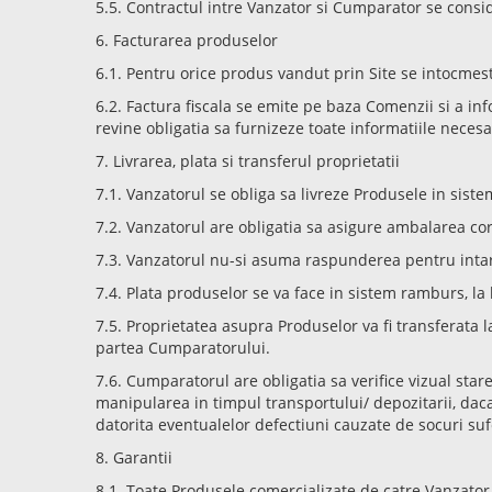
5.5. Contractul intre Vanzator si Cumparator se cons
6. Facturarea produselor
6.1. Pentru orice produs vandut prin Site se intocmeste
6.2. Factura fiscala se emite pe baza Comenzii si a inf
revine obligatia sa furnizeze toate informatiile necesar
7. Livrarea, plata si transferul proprietatii
7.1. Vanzatorul se obliga sa livreze Produsele in sist
7.2. Vanzatorul are obligatia sa asigure ambalarea co
7.3. Vanzatorul nu-si asuma raspunderea pentru intarzi
7.4. Plata produselor se va face in sistem ramburs, la 
7.5. Proprietatea asupra Produselor va fi transferata 
partea Cumparatorului.
7.6. Cumparatorul are obligatia sa verifice vizual star
manipularea in timpul transportului/ depozitarii, daca
datorita eventualelor defectiuni cauzate de socuri suf
8. Garantii
8.1. Toate Produsele comercializate de catre Vanzator, 