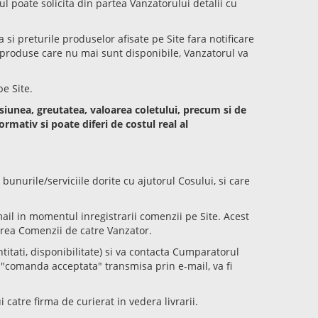
ul poate solicita din partea Vanzatorului detalii cu
a si preturile produselor afisate pe Site fara notificare
u produse care nu mai sunt disponibile, Vanzatorul va
pe Site.
nsiunea, greutatea, valoarea coletului, precum si de
ormativ si poate diferi de costul real al
nurile/serviciile dorite cu ajutorul Cosului, si care
il in momentul inregistrarii comenzii pe Site. Acest
area Comenzii de catre Vanzator.
itati, disponibilitate) si va contacta Cumparatorul
 "comanda acceptata" transmisa prin e-mail, va fi
catre firma de curierat in vedera livrarii.