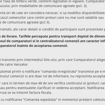
ude Taxa de timbru verde, conform legislatiei in vigoare. Cumparator
usului, prin modalitatile de comunicare agreate (pct. 3).
erta ori de cate ori considera necesar, si sa modifice disponibilitate
In cazul comenzilor care contin preturi care nu mai sunt valabile sa
e de comunicare agreate (pct 3).
romotii, ale caror detalii si conditii de participare sunt prezentate 
ele de livrare. Tarifele percepute pentru transport depind de dime
Cosul de cumparaturi si in centralizatorul comenzii are caracter inf
mparatorul inainte de acceptarea comenzii.
ransmis prin intermediul Site-ului, prin care Cumparatorul alege bu
ite catre Vanzator.
tomat printr-o notificare "comanda inregistrata" transmise pe e-ma
nutul comenzii si are doar rol de informare, nu reprezinta accept
are in termen de max 48 de ore verifica continutul ei (preturi, cant
u pentru eventualele clarificari in vederea acceptarii. Notificarea
uia se va intocmi factura fiscala.
 cu notificarea "Comanda expediata" in momentul predarii coletului 