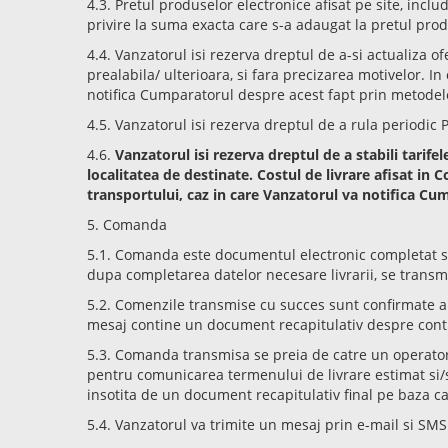
4.3. Pretul produselor electronice afisat pe site, incl
privire la suma exacta care s-a adaugat la pretul prod
4.4. Vanzatorul isi rezerva dreptul de a-si actualiza of
prealabila/ ulterioara, si fara precizarea motivelor. 
notifica Cumparatorul despre acest fapt prin metodel
4.5. Vanzatorul isi rezerva dreptul de a rula periodic P
4.6.
Vanzatorul isi rezerva dreptul de a stabili tarif
localitatea de destinate. Costul de livrare afisat in 
transportului, caz in care Vanzatorul va notifica Cu
5. Comanda
5.1. Comanda este documentul electronic completat si t
dupa completarea datelor necesare livrarii, se transm
5.2. Comenzile transmise cu succes sunt confirmate au
mesaj contine un document recapitulativ despre conti
5.3. Comanda transmisa se preia de catre un operator c
pentru comunicarea termenului de livrare estimat si/sa
insotita de un document recapitulativ final pe baza car
5.4. Vanzatorul va trimite un mesaj prin e-mail si SMS