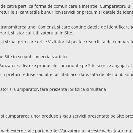
de catre parti ca forma de comunicare a intentiei Cumparatorului d
turile si cantitatile bunurilor/serviciilor precum si datele de iden
 transmiterea unei Comenzi, si care contine datele de identificare (
ii, si istoricul Utilizatorului in Site.
 vizual prin care orice Vizitator isi poate crea o lista de cumparatur
e Site in scopul comercializarii lor
Vanzator sa livreze produsele comandate pe Site si orice angajat al 
 cu preturi reduse sau alte facilitati acordate, fata de oferta obisnu
zator si Cumparator, fara prezenta lor fizica simultana
ului si cumpararea unor produse si/sau servicii prezentate pe Site p
ni web externe, ale partenerilor Vanzatorului. Aceste website-uri nu f