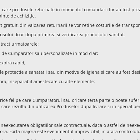
în care produsele returnate in momentul comandarii lor au fost prez
inte de achiziție.
 gratuit, din valoarea returnarii se vor retine costurile de transpo
usului doar dupa primirea si verificarea produsului vandut.
ntract urmatoarele:
te de Cumparator sau personalizate in mod clar;
expira rapid;
de protectie a sanatatii sau din motive de igiena si care au fost de
stora, inseparabil amestecate cu alte elemente;
ce fel pe care Cumparatorul sau oricare terta parte o poate suferi c
care rezulta din utilizarea Produselor dupa livrare si in special p
 neexecutarea obligatiilor sale contractuale, daca o astfel de neex
a. Forta majora este evenimentul imprevizibil, in afara controlului 