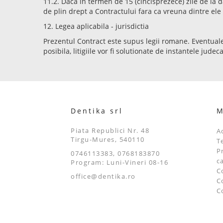
11.2. Daca in termen de 15 (cincisprezece) zile de la d
de plin drept a Contractului fara ca vreuna dintre ele
12. Legea aplicabila - jurisdictia
Prezentul Contract este supus legii romane. Eventualele
posibila, litigiile vor fi solutionate de instantele ju
Dentika srl
M
Piata Republici Nr. 48
A
Tirgu-Mures, 540110
T
P
0746113383, 0768183870
c
Program: Luni-Vineri 08-16
C
office@dentika.ro
C
C