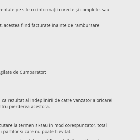
entate pe site cu informații corecte și complete, sau
rt, acestea fiind facturate inainte de rambursare
sigilate de Cumparator;
a rezultat al indeplinirii de catre Vanzator a oricarei
entru pierderea acestora.
ecutare la termen si/sau in mod corespunzator, total
partilor si care nu poate fi evitat.