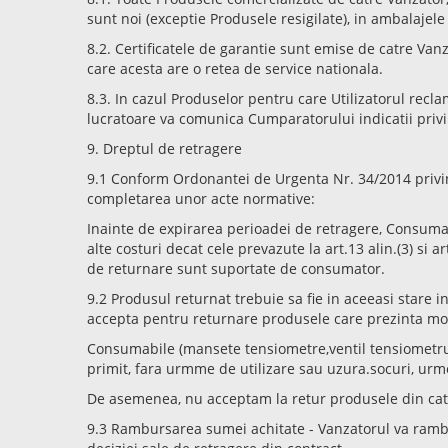
sunt noi (exceptie Produsele resigilate), in ambalajele
8.2. Certificatele de garantie sunt emise de catre Vanz
care acesta are o retea de service nationala.
8.3. In cazul Produselor pentru care Utilizatorul recl
lucratoare va comunica Cumparatorului indicatii priv
9. Dreptul de retragere
9.1 Conform Ordonantei de Urgenta Nr. 34/2014 privind
completarea unor acte normative:
Inainte de expirarea perioadei de retragere, Consumator
alte costuri decat cele prevazute la art.13 alin.(3) si 
de returnare sunt suportate de consumator.
9.2 Produsul returnat trebuie sa fie in aceeasi stare in
accepta pentru returnare produsele care prezinta modific
Consumabile (mansete tensiometre,ventil tensiometru, p
primit, fara urmme de utilizare sau uzura.socuri, urme
De asemenea, nu acceptam la retur produsele din categ
9.3 Rambursarea sumei achitate - Vanzatorul va ramb