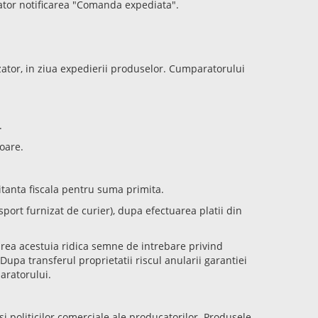
ator notificarea "Comanda expediata".
nzator, in ziua expedierii produselor. Cumparatorului
.
oare.
hitanta fiscala pentru suma primita.
port furnizat de curier), dupa efectuarea platii din
starea acestuia ridica semne de intrebare privind
upa transferul proprietatii riscul anularii garantiei
aratorului.
si politicilor comerciale ale producatorilor. Produsele