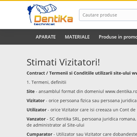
APARATE
MATERIALE
Produse in promo
Stimati Vizitatori!
Contract / Termenii si Conditiile utilizarii site-ului
1. Termeni, definitii
Site
- ansamblul format din domeniul www.dentika.ro s
Vizitator
- orice persoana fizica sau persoana juridica 
Utilizator
- orice Vizitator care isi creeaza un Cont de
Vanzator
- SC dentika SRL, persoana juridica romana, 
de administrator al Site-ului
Cumparator
- Utilizator sau Vizitator care dobandest