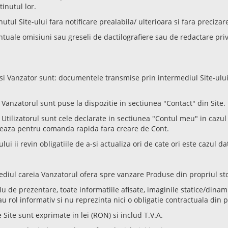
inutul lor.
utul Site-ului fara notificare prealabila/ ulterioara si fara precizar
uale omisiuni sau greseli de dactilografiere sau de redactare privi
 si Vanzator sunt: documentele transmise prin intermediul Site-ului 
Vanzatorul sunt puse la dispozitie in sectiunea "Contact" din Site.
Utilizatorul sunt cele declarate in sectiunea "Contul meu" in cazul 
 opteaza pentru comanda rapida fara creare de Cont.
lui ii revin obligatiile de a-si actualiza ori de cate ori este cazul d
ediul careia Vanzatorul ofera spre vanzare Produse din propriul sto
tlu de prezentare, toate informatiile afisate, imaginile statice/dinami
rol informativ si nu reprezinta nici o obligatie contractuala din p
Site sunt exprimate in lei (RON) si includ T.V.A.