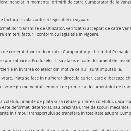
idera incheiat in momentul primirii de catre Cumparator de la Vanz
 factura fiscala conform legislatiei in vigoare.
ormatiilor transmise de Utilizator, verificat si acceptat de catre Va
e emiterii facturii conform cu legislatia in vigoare.
em de curierat door-to-door catre Cumparator pe teritoriul Romaniei
respunzatoare a Produselor si sa ataseze toate documentele insotit
erile in livrarea coletelor din motive ce nu-i sunt imputabile.
livrare. Plata se face in numerar direct la curier, care elibereaza c
la livrare (in momentul semnarii de primire a documentului de trans
ea coletului inainte de plata si sa refuze primirea coletului, daca 
 este deformat, deteriorat, sau prezinta urme de socuri mecanice. D
erite in timpul transportului se transfera in totalitate asupra Cump
beneficiaza de conditii de garantie conforme legislatiei in vigoare 