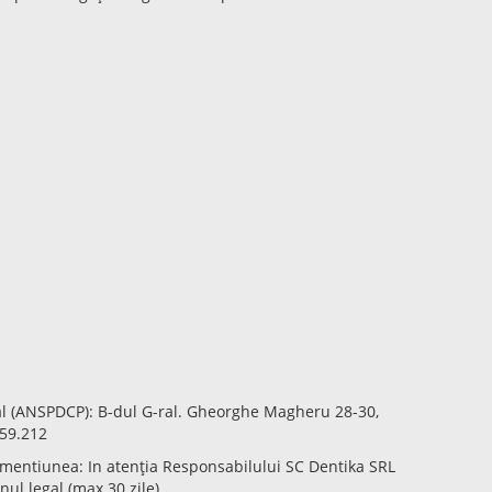
al (ANSPDCP): B-dul G-ral. Gheorghe Magheru 28-30,
059.212
cu mentiunea: In atenția Responsabilului SC Dentika SRL
ul legal (max 30 zile).