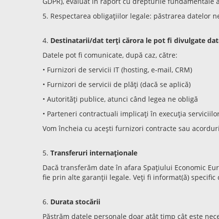
GDPR), evaluat în raport cu drepturile fundamentale 
5. Respectarea obligațiilor legale: păstrarea datelor nec
4.
Destinatarii/dat terți cărora le pot fi divulgate dat
Datele pot fi comunicate, după caz, către:
• Furnizori de servicii IT (hosting, e-mail, CRM)
• Furnizori de servicii de plăți (dacă se aplică)
• Autorități publice, atunci când legea ne obligă
• Parteneri contractuali implicați în execuția serviciilo
Vom încheia cu acești furnizori contracte sau acordur
5.
Transferuri internaționale
Dacă transferăm date în afara Spațiului Economic Europ
fie prin alte garanții legale. Veți fi informat(ă) specifi
6.
Durata stocării
Păstrăm datele personale doar atât timp cât este neces