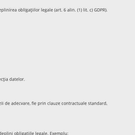
irea obligațiilor legale (art. 6 alin. (1) lit. c) GDPR).
cția datelor.
ii de adecvare, fie prin clauze contractuale standard,
plini obligațiile legale. Exemplu: