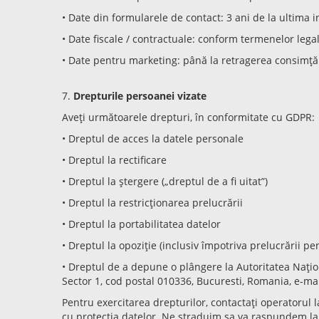
• Date din formularele de contact: 3 ani de la ultima 
• Date fiscale / contractuale: conform termenelor lega
• Date pentru marketing: până la retragerea consimț
7.
Drepturile persoanei vizate
Aveți următoarele drepturi, în conformitate cu GDPR:
• Dreptul de acces la datele personale
• Dreptul la rectificare
• Dreptul la ștergere („dreptul de a fi uitat”)
• Dreptul la restricționarea prelucrării
• Dreptul la portabilitatea datelor
• Dreptul la opoziție (inclusiv împotriva prelucrării p
• Dreptul de a depune o plângere la Autoritatea Nați
Sector 1, cod postal 010336, Bucuresti, Romania, e-m
Pentru exercitarea drepturilor, contactați operatorul 
cu protecția datelor. Ne straduim sa va raspundem la s