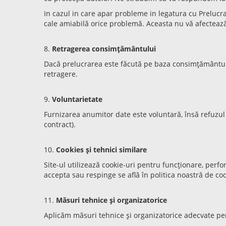
In cazul in care apar probleme in legatura cu Prelucra
cale amiabilă orice problemă. Aceasta nu vă afecteaz
8.
Retragerea consimțământului
Dacă prelucrarea este făcută pe baza consimțământulu
retragere.
9.
Voluntarietate
Furnizarea anumitor date este voluntară, însă refuzul 
contract).
10.
Cookies și tehnici similare
Site-ul utilizează cookie-uri pentru funcționare, perfo
accepta sau respinge se află în politica noastră de coo
11.
Măsuri tehnice și organizatorice
Aplicăm măsuri tehnice și organizatorice adecvate pentru