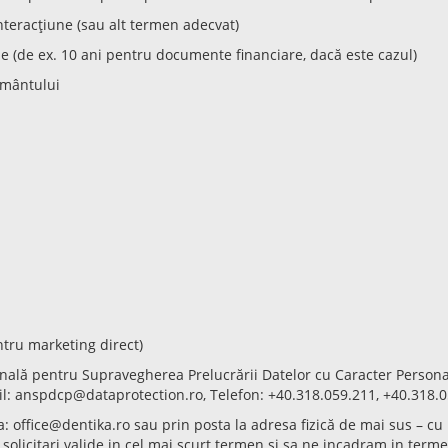
interacțiune (sau alt termen adecvat)
le (de ex. 10 ani pentru documente financiare, dacă este cazul)
ământului
entru marketing direct)
onală pentru Supravegherea Prelucrării Datelor cu Caracter Person
ail: anspdcp@dataprotection.ro, Telefon: +40.318.059.211, +40.318.
la: office@dentika.ro sau prin posta la adresa fizică de mai sus – 
olicitari valide in cel mai scurt termen si sa ne incadram in termen