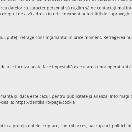
rea datelor cu caracter personal vă rugăm să ne contactați mai întâ
ă dreptul de a vă adresa în orice moment autorității de supraveghe
i, puteți retrage consimțământul în orice moment. Retragerea nu af
de a le furniza poate face imposibilă executarea unor operațiuni (d
rmanță și, dacă este cazul, pentru publicitate și analiză. Informații 
kies la: https://dentika.ro/page/cookie
 a proteja datele: criptare, control acces, backup-uri, politici inter