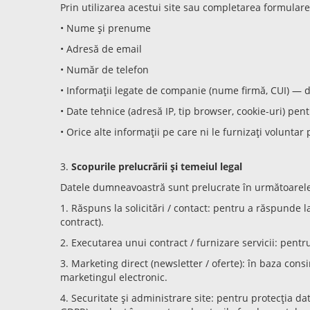
Prin utilizarea acestui site sau completarea formular
• Nume și prenume
• Adresă de email
• Număr de telefon
• Informații legate de companie (nume firmă, CUI) — 
• Date tehnice (adresă IP, tip browser, cookie-uri) pent
• Orice alte informații pe care ni le furnizați voluntar
3.
Scopurile prelucrării și temeiul legal
Datele dumneavoastră sunt prelucrate în următoarele 
1. Răspuns la solicitări / contact: pentru a răspunde la
contract).
2. Executarea unui contract / furnizare servicii: pentru 
3. Marketing direct (newsletter / oferte): în baza consim
marketingul electronic.
4. Securitate și administrare site: pentru protecția datel