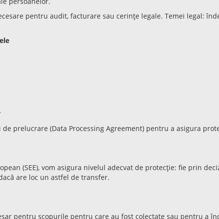
ale persoanelor.
esare pentru audit, facturare sau cerințe legale. Temei legal: îndeplin
ele
r
i de prelucrare (Data Processing Agreement) pentru a asigura prote
ean (SEE), vom asigura nivelul adecvat de protecție: fie prin deciz
c dacă are loc un astfel de transfer.
ar pentru scopurile pentru care au fost colectate sau pentru a înde