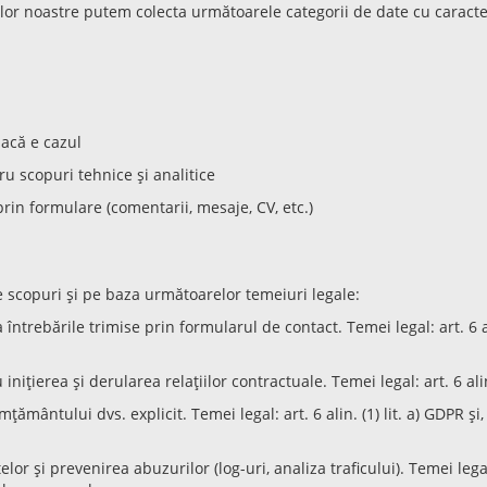
elor noastre putem colecta următoarele categorii de date cu caracte
dacă e cazul
ru scopuri tehnice și analitice
 prin formulare (comentarii, mesaje, CV, etc.)
scopuri și pe baza următoarelor temeiuri legale:
 întrebările trimise prin formularul de contact. Temei legal: art. 6 a
inițierea și derularea relațiilor contractuale. Temei legal: art. 6 alin
țământului dvs. explicit. Temei legal: art. 6 alin. (1) lit. a) GDPR și
or și prevenirea abuzurilor (log-uri, analiza traficului). Temei legal: i