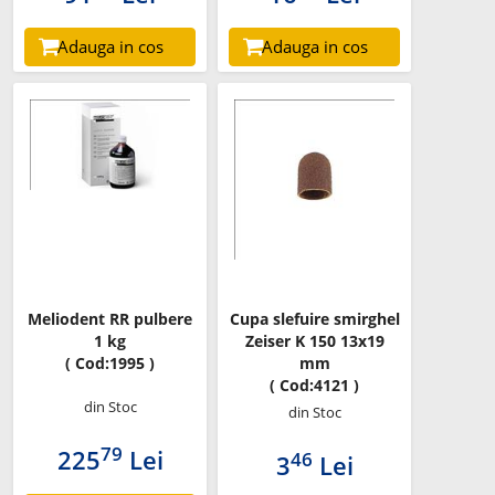
Adauga in cos
Adauga in cos
Meliodent RR pulbere
Cupa slefuire smirghel
1 kg
Zeiser K 150 13x19
( Cod:1995 )
mm
( Cod:4121 )
din Stoc
din Stoc
79
225
Lei
46
3
Lei