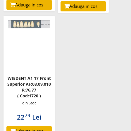
Adauga in cos
Adauga in cos
WIEDENT A1 17 Front
Superior AF:08,09,010
R:76,77
( Cod:1720 )
din Stoc
79
22
Lei