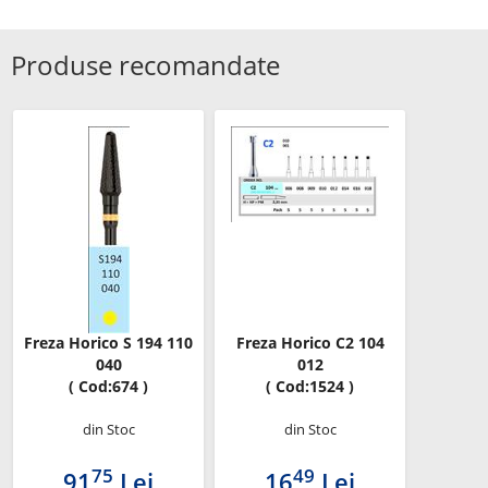
Produse recomandate
Freza Horico S 194 110
Freza Horico C2 104
040
012
( Cod:674 )
( Cod:1524 )
din Stoc
din Stoc
75
49
91
Lei
16
Lei