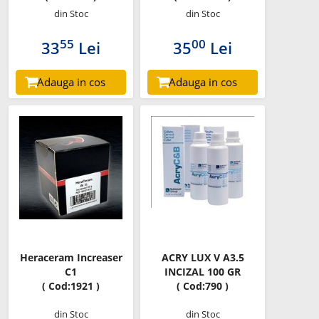
din Stoc
din Stoc
55
00
33
Lei
35
Lei
Adauga in cos
Adauga in cos
Heraceram Increaser
ACRY LUX V A3.5
C1
INCIZAL 100 GR
( Cod:1921 )
( Cod:790 )
din Stoc
din Stoc