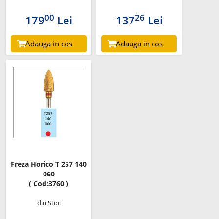
00
26
179
Lei
137
Lei
Adauga in cos
Adauga in cos
Freza Horico T 257 140
060
( Cod:3760 )
din Stoc