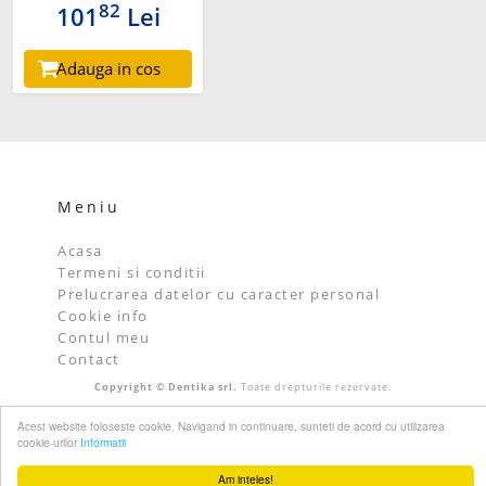
82
101
Lei
Adauga in cos
Meniu
Acasa
Termeni si conditii
Prelucrarea datelor cu caracter personal
Cookie info
Contul meu
Contact
Copyright © Dentika srl.
Toate drepturile rezervate.
Acest website foloseste cookie. Navigand in continuare, sunteti de acord cu utilizarea
cookie-urilor
Informatii
Am inteles!