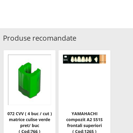
Produse recomandate
072 CVV ( 4 buc / cut )
YAMAHACHI
matrice culise verde
compozit A2 S51S
pret/ buc
frontali superiori
( Cod:766 )
( Cod:1265 )