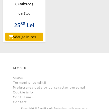
( Cod:972 )
din Stoc
88
25
Lei
Adauga in cos
Meniu
Acasa
Termeni si conditii
Prelucrarea datelor cu caracter personal
Cookie info
Contul meu
Contact
Copyright © Dentika srl.
Toate drepturile rezervate.