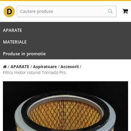
APARATE
MATERIALE
Produse in promotie
/
APARATE
/
Aspiratoare
/
Accesorii
/
Filtru motor rotund Tornado Pro