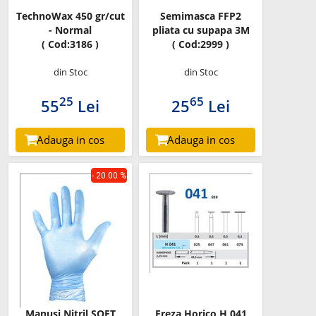
TechnoWax 450 gr/cut
Semimasca FFP2
- Normal
pliata cu supapa 3M
( Cod:3186 )
( Cod:2999 )
din Stoc
din Stoc
25
65
55
Lei
25
Lei
Adauga in cos
Adauga in cos
- 20.00 %
Manusi Nitril SOFT
Freza Horico H 041