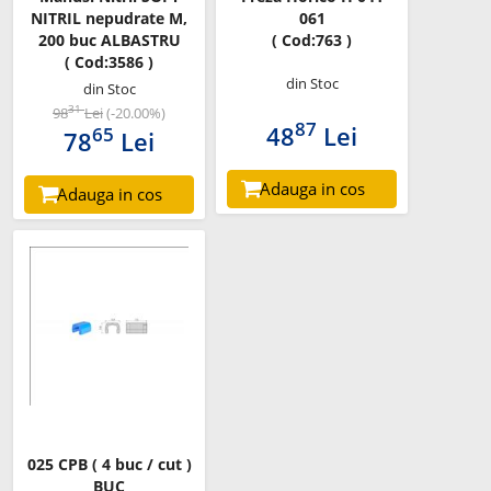
NITRIL nepudrate M,
061
200 buc ALBASTRU
( Cod:763 )
( Cod:3586 )
din Stoc
din Stoc
31
98
Lei
(-20.00%)
87
48
Lei
65
78
Lei
Adauga in cos
Adauga in cos
025 CPB ( 4 buc / cut )
BUC