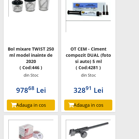
Bol mixare TWIST 250
OT CEM - Ciment
ml model inainte de
compozit DUAL (foto
2020
si auto) 5 ml
( Cod:446 )
( Cod:4281 )
din Stoc
din Stoc
68
91
978
Lei
328
Lei
Adauga in cos
Adauga in cos