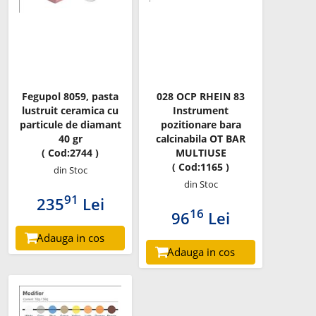
Fegupol 8059, pasta
028 OCP RHEIN 83
lustruit ceramica cu
Instrument
particule de diamant
pozitionare bara
40 gr
calcinabila OT BAR
( Cod:2744 )
MULTIUSE
( Cod:1165 )
din Stoc
din Stoc
91
235
Lei
16
96
Lei
Adauga in cos
Adauga in cos